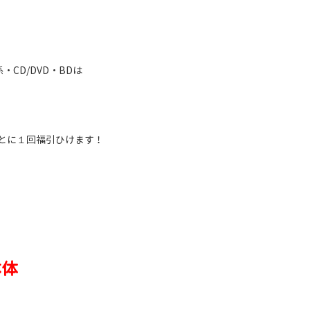
CD/DVD・BDは
！
とに１回福引ひけます！
本体