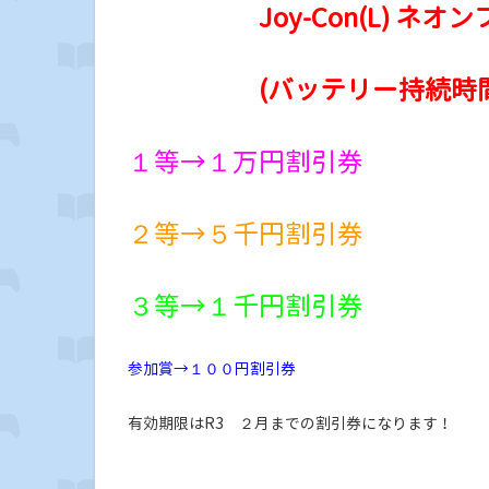
Joy-Con(L) ネオンブル
(バッテリー持続時間が
１等→１万円割引券
２等→５千円割引券
３等→１千円割引券
参加賞→１００円割引券
有効期限はR3 ２月までの割引券になります！