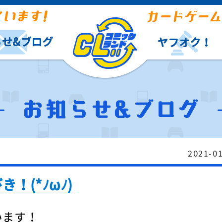
らせ&ブログ
ヤフオク！
2021-0
！(*ﾉωﾉ)
います！