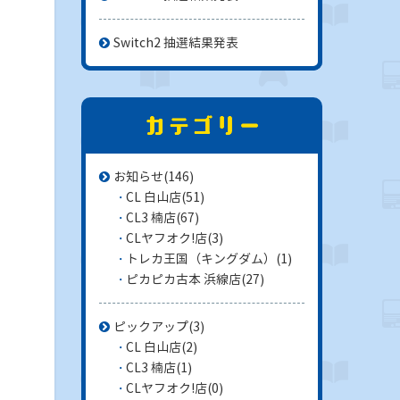
Switch2 抽選結果発表
お知らせ
(146)
CL 白山店
(51)
CL3 楠店
(67)
CLヤフオク!店
(3)
トレカ王国（キングダム）
(1)
ピカピカ古本 浜線店
(27)
ピックアップ
(3)
CL 白山店
(2)
CL3 楠店
(1)
CLヤフオク!店
(0)