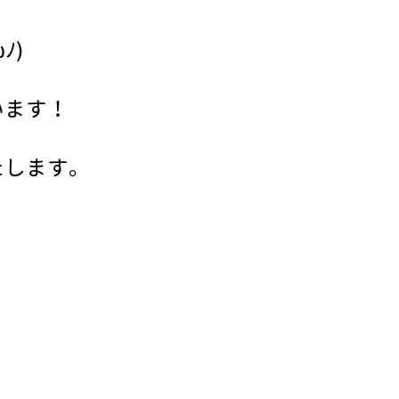
ﾉ)
います！
たします。
！