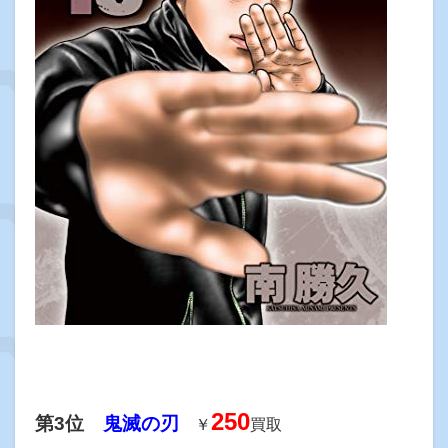
250
第3位
鬼滅の刃
￥
買取