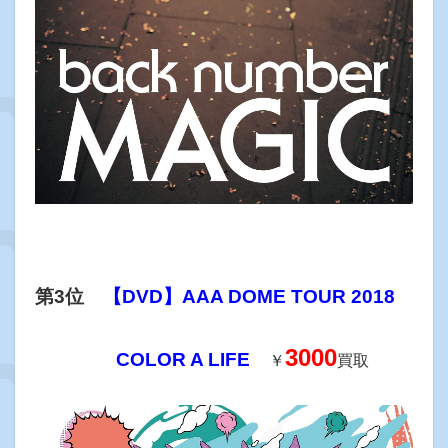
第3位
【DVD】AAA DOME TOUR 2018
3000
COLOR A LIFE
￥
買取