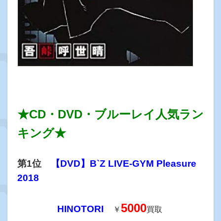
★CD・DVD・ブルーレイ人気ラン
キング★
第1位
【DVD】B`Z LIVE-GYM Pleasure
2018
5000
HINOTORI
￥
買取