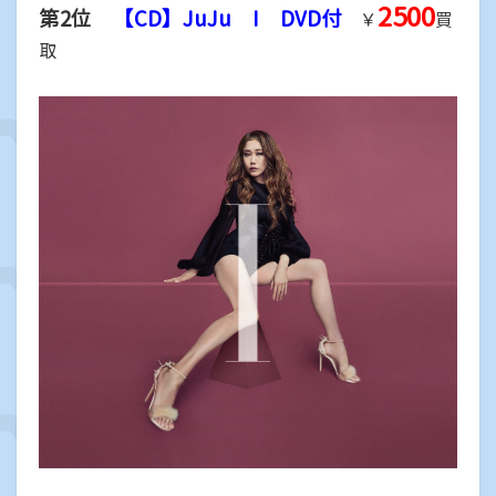
2500
第2位
【CD】JuJu I DVD付
￥
買
取