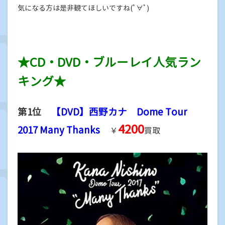
気になる方は是非観てほしいですね(ﾟ∀ﾟ)
★CD・DVD・ブルーレイ人気ラン
キング★
第1位
【DVD】西野カナ Dome Tour
4200
2017 Many Thanks
￥
買取