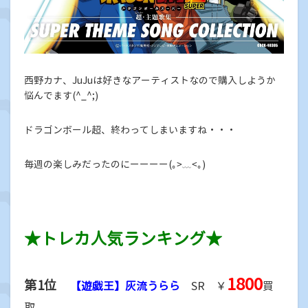
西野カナ、JuJuは好きなアーティストなので購入しようか
悩んでます(^_^;)
ドラゴンボール超、終わってしまいますね・・・
毎週の楽しみだったのにーーーー(｡>﹏<｡)
★トレカ人気ランキング★
1800
第1位
【遊戯王】
灰流うらら
SR ￥
買
取