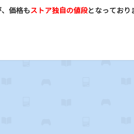
が、価格も
ストア独自の値段
となっており