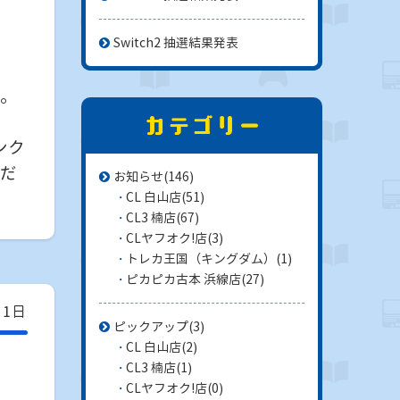
Switch2 抽選結果発表
。
ンク
だ
お知らせ
(146)
CL 白山店
(51)
CL3 楠店
(67)
CLヤフオク!店
(3)
トレカ王国（キングダム）
(1)
ピカピカ古本 浜線店
(27)
21日
ピックアップ
(3)
CL 白山店
(2)
CL3 楠店
(1)
CLヤフオク!店
(0)