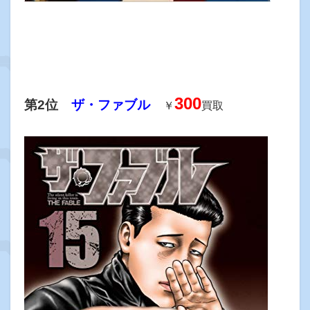
300
第2位
ザ・ファブル
￥
買取