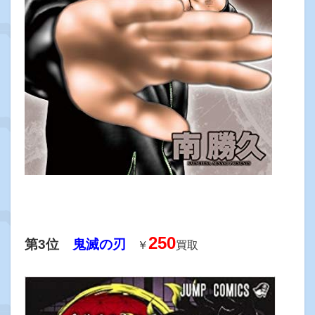
250
第3位
鬼滅の刃
￥
買取