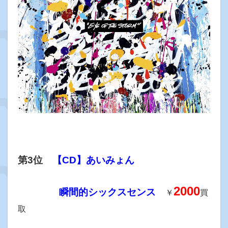
第3位
【CD】あいみょん
2000
瞬間的シックスセンス
￥
買
取