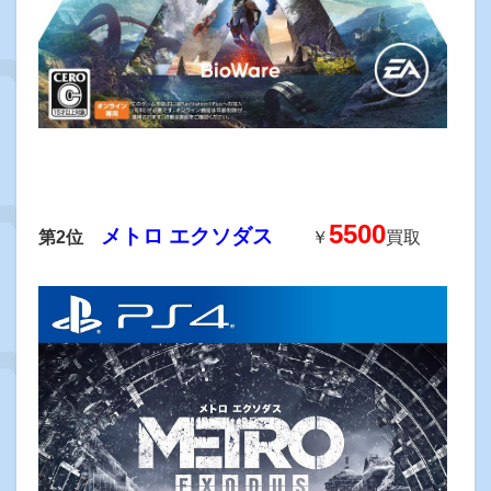
5500
メトロ エクソダス
第2位
￥
買取