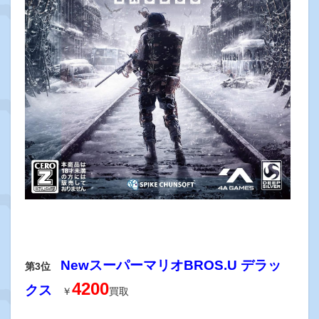
NewスーパーマリオBROS.U デラッ
第3位
4200
クス
￥
買取