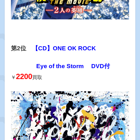
第2位
【CD】ONE OK ROCK
Eye of the Storm DVD付
2200
￥
買取