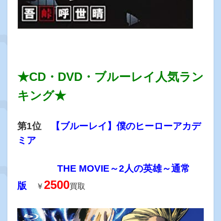
★CD・DVD・ブルーレイ人気ラン
キング★
第1位
【ブルーレイ】僕のヒーローアカデ
ミア
THE MOVIE～2人の英雄～通常
2500
版
￥
買取