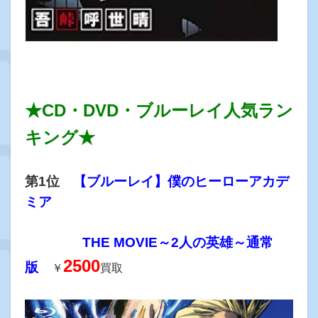
★CD・DVD・ブルーレイ人気ラン
キング★
第1位
【ブルーレイ】僕のヒーローアカデ
ミア
THE MOVIE～2人の英雄～通常
2500
版
￥
買取