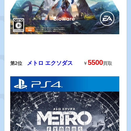
5500
メトロ エクソダス
第2位
￥
買取