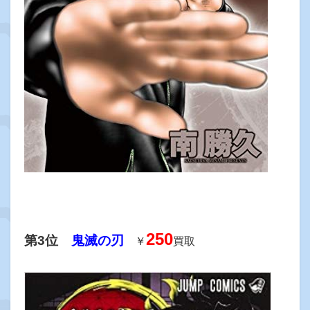
250
第3位
鬼滅の刃
￥
買取