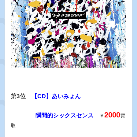
第3位
【CD】あいみょん
2000
瞬間的シックスセンス
￥
買
取