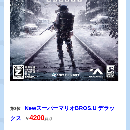
NewスーパーマリオBROS.U デラッ
第3位
4200
クス
￥
買取