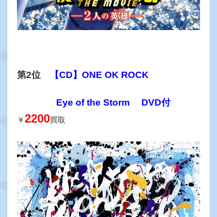
第2位
【CD】ONE OK ROCK
Eye of the Storm DVD付
2200
￥
買取