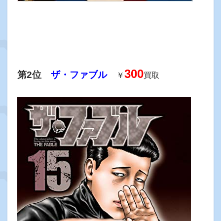
300
第2位
ザ・ファブル
￥
買取