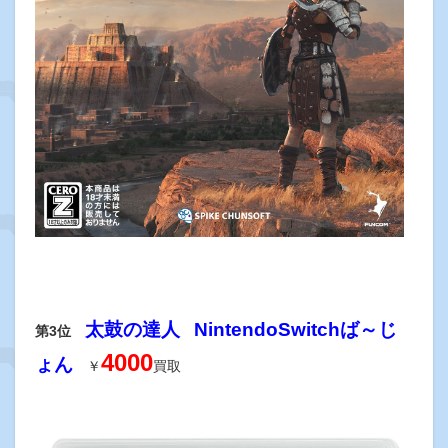
太鼓の達人
NintendoSwitchば～じ
第3位
4000
ょん
￥
買取