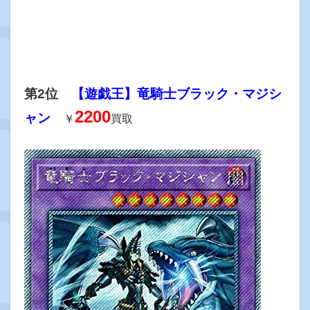
第2位
【遊戯王】竜騎士ブラック・マジシ
2200
ャン
￥
買取