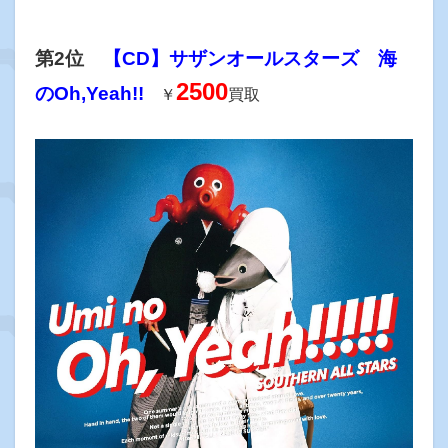
第2位
【CD】サザンオールスターズ 海
2500
のOh,Yeah!!
￥
買取