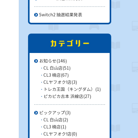
Switch2 抽選結果発表
お知らせ
(146)
CL 白山店
(51)
CL3 楠店
(67)
CLヤフオク!店
(3)
トレカ王国（キングダム）
(1)
ピカピカ古本 浜線店
(27)
ピックアップ
(3)
CL 白山店
(2)
CL3 楠店
(1)
CLヤフオク!店
(0)